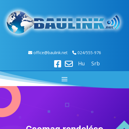
off
ice@baulink.net
024/555-976
Hu
Srb