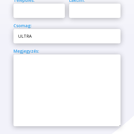
Település:
Lakcím:
Csomag:
Megjegyzés: