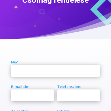
Csomag rendelése
Név:
E-mail cím:
Telefonszám: