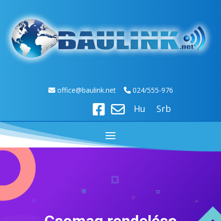
off
ice@baulink.net
024/555-976
Hu
Srb