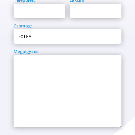
Település:
Lakcím:
Csomag:
Megjegyzés: