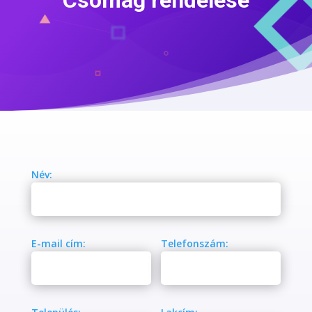
Csomag rendelése
Név:
E-mail cím:
Telefonszám: