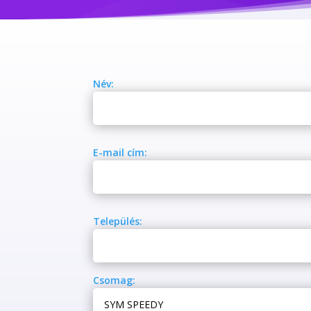
Név:
E-mail cím:
Település:
Csomag: