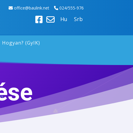
off
ice@baulink.net
024/555-976
Hu
Srb
Hogyan? (GyIK)
ése